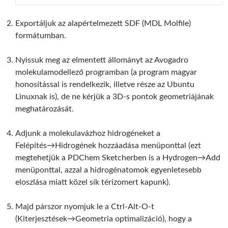
Exportáljuk az alapértelmezett SDF (MDL Molfile)
formátumban.
Nyissuk meg az elmentett állományt az Avogadro
molekulamodellező programban (a program magyar
honosítással is rendelkezik, illetve része az Ubuntu
Linuxnak is), de ne kérjük a 3D-s pontok geometriájának
meghatározását.
Adjunk a molekulavázhoz hidrogéneket a
Felépítés→Hidrogének hozzáadása menüponttal (ezt
megtehetjük a PDChem Sketcherben is a Hydrogen→Add
menüponttal, azzal a hidrogénatomok egyenletesebb
eloszlása miatt közel sík térizomert kapunk).
Majd párszor nyomjuk le a Ctrl-Alt-O-t
(Kiterjesztések→Geometria optimalizáció), hogy a