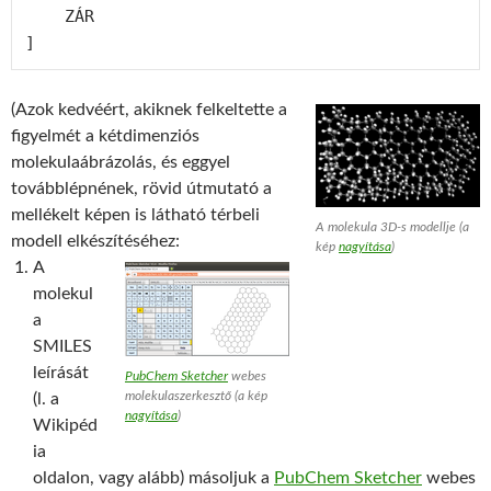
    ZÁR 

(Azok kedvéért, akiknek felkeltette a
figyelmét a kétdimenziós
molekulaábrázolás, és eggyel
továbblépnének, rövid útmutató a
mellékelt képen is látható térbeli
A molekula 3D-s modellje (a
modell elkészítéséhez:
kép
nagyítása
)
A
molekul
a
SMILES
leírását
PubChem Sketcher
webes
molekulaszerkesztő (a kép
(l. a
nagyítása
)
Wikipéd
ia
oldalon, vagy alább) másoljuk a
PubChem Sketcher
webes