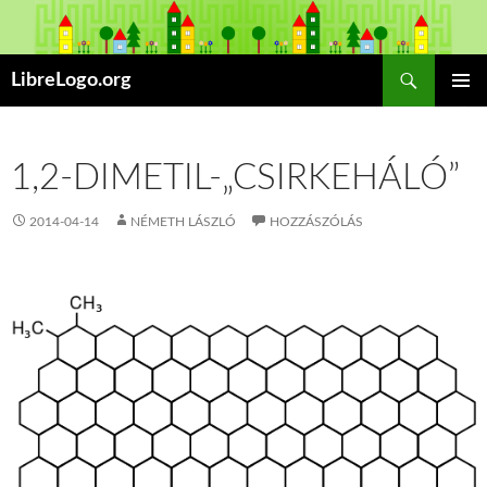
Keresés
LibreLogo.org
TARTALOMHOZ
ELSŐDL
MENÜ
1,2-DIMETIL-„CSIRKEHÁLÓ”
2014-04-14
NÉMETH LÁSZLÓ
HOZZÁSZÓLÁS