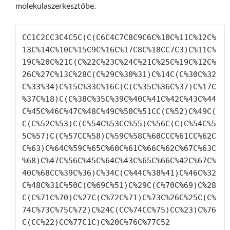
molekulaszerkesztőbe.
CC1C2CC3C4C5C(C(C6C4C7C8C9C6C%10C%11C%12C%
13C%14C%10C%15C9C%16C%17C8C%18CC7C3)C%11C%
19C%20C%21C(C%22C%23C%24C%21C%25C%19C%12C%
26C%27C%13C%28C(C%29C%30%31)C%14C(C%30C%32
C%33%34)C%15C%33C%16C(C(C%35C%36C%37)C%17C
%37C%18)C(C%38C%35C%39C%40C%41C%42C%43C%44
C%45C%46C%47C%48C%49C%50C%51CC(C%52)C%49C(
C(C%52C%53)C(C%54C%53CC%55)C%56C(C(C%54C%5
5C%57)C(C%57CC%58)C%59C%58C%60CCC%61CC%62C
C%63)C%64C%59C%65C%60C%61C%66C%62C%67C%63C
%68)C%47C%56C%45C%64C%43C%65C%66C%42C%67C%
40C%68CC%39C%36)C%34C(C%44C%38%41)C%46C%32
C%48C%31C%50C(C%69C%51)C%29C(C%70C%69)C%28
C(C%71C%70)C%27C(C%72C%71)C%73C%26C%25C(C%
74C%73C%75C%72)C%24C(CC%74CC%75)CC%23)C%76