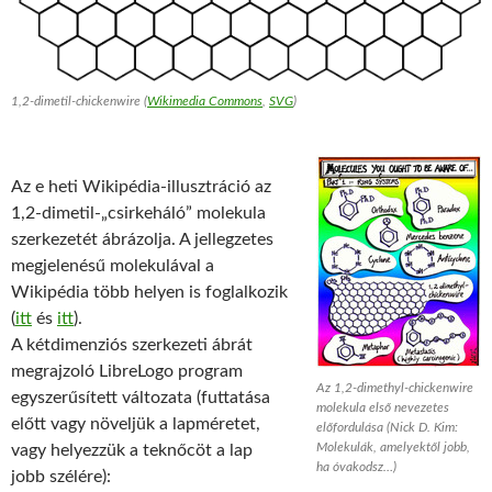
1,2-dimetil-chickenwire (
Wikimedia Commons
,
SVG
)
Az e heti Wikipédia-illusztráció az
1,2-dimetil-„csirkeháló” molekula
szerkezetét ábrázolja. A jellegzetes
megjelenésű molekulával a
Wikipédia több helyen is foglalkozik
(
itt
és
itt
).
A kétdimenziós szerkezeti ábrát
megrajzoló LibreLogo program
Az 1,2-dimethyl-chickenwire
egyszerűsített változata (futtatása
molekula első nevezetes
előtt vagy növeljük a lapméretet,
előfordulása (Nick D. Kim:
Molekulák, amelyektől jobb,
vagy helyezzük a teknőcöt a lap
ha óvakodsz…
)
jobb szélére):