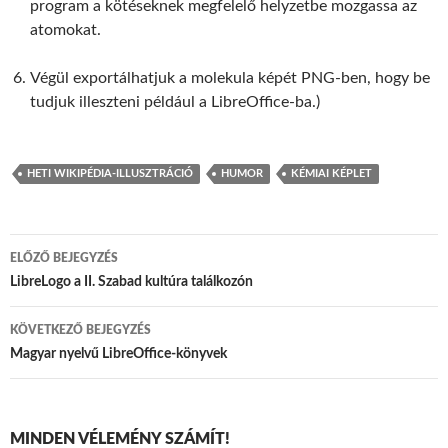
program a kötéseknek megfelelő helyzetbe mozgassa az
atomokat.
Végül exportálhatjuk a molekula képét PNG-ben, hogy be
tudjuk illeszteni például a LibreOffice-ba.)
HETI WIKIPÉDIA-ILLUSZTRÁCIÓ
HUMOR
KÉMIAI KÉPLET
ELŐZŐ BEJEGYZÉS
Bejegyzések navigációja
LibreLogo a II. Szabad kultúra találkozón
KÖVETKEZŐ BEJEGYZÉS
Magyar nyelvű LibreOffice-könyvek
MINDEN VÉLEMÉNY SZÁMÍT!