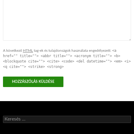
<a
A következő
HTML
tag-ek és tulajdonságok használata engedélyezett:
href="" title=""> <abbr title=""> <acronym title=""> <b>
<blockquote cite=""> <cite> <code> <del datetime=""> <em> <i>
<q cite=""> <strike> <strong>
Keresés: