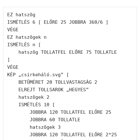
EZ hatszög

ISMÉTLÉS 6 [ ELŐRE 25 JOBBRA 360/6 ]

VÉGE

EZ hatszögek n

ISMÉTLÉS n [

    hatszög TOLLATFEL ELŐRE 75 TOLLATLE

]

VÉGE

KÉP „csirkeháló.svg” [

    BETŰMÉRET 20 TOLLVASTAGSÁG 2

    ELREJT TOLLSAROK „HEGYES”

    hatszögek 2

    ISMÉTLÉS 10 [

        JOBBRA 120 TOLLATFEL ELŐRE 25

        JOBBRA 60 TOLLATLE

        hatszögek 3

        JOBBRA 120 TOLLATFEL ELŐRE 2*25
