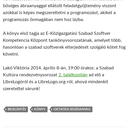
bőséges ábraanyaggal ellátott feladatgyűjtemény viszont
azokkal is képes megszerettetni a programozást, akiket a
programozás önmagában nem hoz lázba.
A könyv első tagja az E-Közigazgatási Szabad Szoftver
Kompetencia Központ tankönyvsorozatának, amelyet több,
hasonlóan a szabad szoftverek elterjedését szolgáló kötet fog
követni.
Lakó Viktória 2014. április 8-án, 19:00 órakor, a Szabad
Kultúra rendezvénysorozat
2. találkozóján
ad elő a
LibreLogóról és a LibreLogo.org-ról, ahová mindenkit
szeretettel várunk!
BEJELENTÉS
KÖNYV
OKTATÁSI SEGÉDANYAG