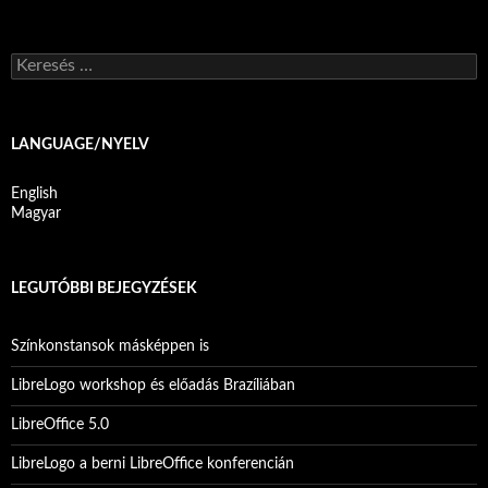
K
e
r
e
s
LANGUAGE/NYELV
é
s
English
:
Magyar
LEGUTÓBBI BEJEGYZÉSEK
Színkonstansok másképpen is
LibreLogo workshop és előadás Brazíliában
LibreOffice 5.0
LibreLogo a berni LibreOffice konferencián