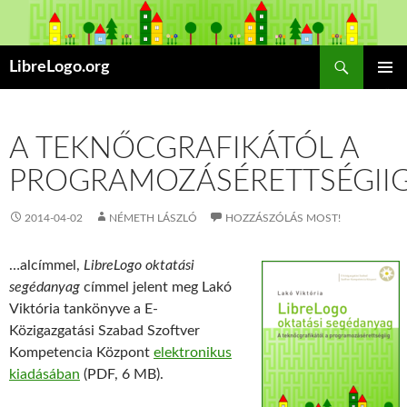
Keresés
LibreLogo.org
KILÉPÉS
ELSŐDL
A
MENÜ
TARTALOMBA
A TEKNŐCGRAFIKÁTÓL A
PROGRAMOZÁSÉRETTSÉGII
2014-04-02
NÉMETH LÁSZLÓ
HOZZÁSZÓLÁS MOST!
…alcímmel,
LibreLogo oktatási
segédanyag
címmel jelent meg Lakó
Viktória tankönyve a E-
Közigazgatási Szabad Szoftver
Kompetencia Központ
elektronikus
kiadásában
(PDF, 6 MB).