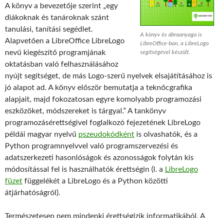
A könyv a bevezetője szerint „egy
diákoknak és tanároknak szánt
tanulási, tanítási segédlet.
A könyv és ábraanyaga is
Alapvetően a LibreOffice LibreLogo
LibreOffice-ban, a LibreLogo
nevű kiegészítő programjának
segítségével készült.
oktatásban való felhasználásához
nyújt segítséget, de más Logo-szerű nyelvek elsajátításához is
jó alapot ad. A könyv először bemutatja a teknőcgrafika
alapjait, majd fokozatosan egyre komolyabb programozási
eszközöket, módszereket is tárgyal.” A tankönyv
programozásérettségivel foglalkozó fejezetének LibreLogo
példái magyar nyelvű
pszeudokódként
is olvashatók, és a
Python programnyelvvel való programszervezési és
adatszerkezeti hasonlóságok és azonosságok folytán kis
módosítással fel is használhatók érettségin (l. a
LibreLogo
füzet
függelékét a LibreLogo és a Python közötti
átjárhatóságról).
Természetesen nem mindenki érettségizik informatikából. A