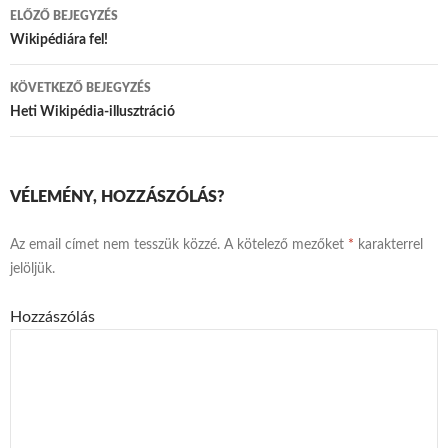
ELŐZŐ BEJEGYZÉS
Bejegyzés
Wikipédiára fel!
navigáció
KÖVETKEZŐ BEJEGYZÉS
Heti Wikipédia-illusztráció
VÉLEMÉNY, HOZZÁSZÓLÁS?
Az email címet nem tesszük közzé.
A kötelező mezőket
*
karakterrel
jelöljük.
Hozzászólás